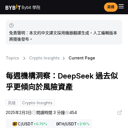
Bybit 學院
註冊
免責聲明：本文的中文譯文採用機器翻譯生成，人工編輯版本
將隨後發布。
Topics
Crypto Insights
Current Page
每週機構洞察：DeepSeek 過去似
乎更傾向於風險資產
高級
Crypto Insights
2025年2月3日
閱讀時間 3 分鐘
454
BTC
/USDT
ETH
/USDT
+
0.70
%
+
2.10
%