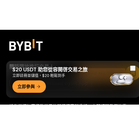
隨時隨地進行交易！
$20 USDT 助您從容開啓交易之旅
在 Bybit App 中閱讀
立即註冊並儲值，$20 輕鬆到手
Download Bybit App
立即參與
搶先掌握加密貨幣世界的關鍵洞察與分析：立即訂閱我們的電
子報。
全部形式的投資都存在風險，包括損失所有投資金額的
詳細概要
風險。此類活動可能不適合所有人。
訂閱