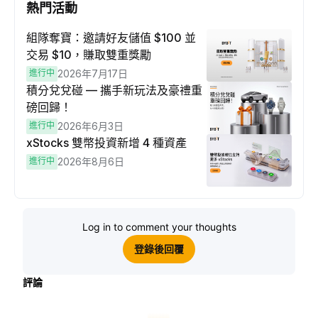
熱門活動
組隊奪寶：邀請好友儲值 $100 並
交易 $10，賺取雙重獎勵
進行中
2026年7月17日
積分兌兌碰 — 攜手新玩法及豪禮重
磅回歸！
進行中
2026年6月3日
xStocks 雙幣投資新增 4 種資產
進行中
2026年8月6日
Log in to comment your thoughts
登錄後回覆
評論