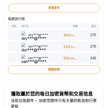
查看更多
每週排行榜
排名
用戶名
獎勵
積分
275
sky***@****
300
USDT
275
dor***@****
220
USDT
245
san***@****
150
USDT
瞭解詳情
獲取屬於您的每日加密貨幣和交易信息
沒有垃圾郵件。 加密空間中只有大量的乾貨和行業
更新