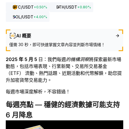
BTC
/USDT
ETH
/USDT
+
0.50
%
+
0.80
%
SOL
/USDT
+
4.00
%
AI 概要
僅需 30 秒，即可快速掌握文章內容並判斷市場情緒！
2025 年 5 月 5
日
：我們每週
的機構洞察
將探索最新市場
動態，包括市場表現、行業新聞、交易所交易基金
（ETF） 流動、熱門話題、近期活動和代幣解鎖，助您提
升加密貨幣交易能力。
每週市場深度解析，不容錯過！
每週亮點 — 穩健的經濟數據可能支持
6 月降息