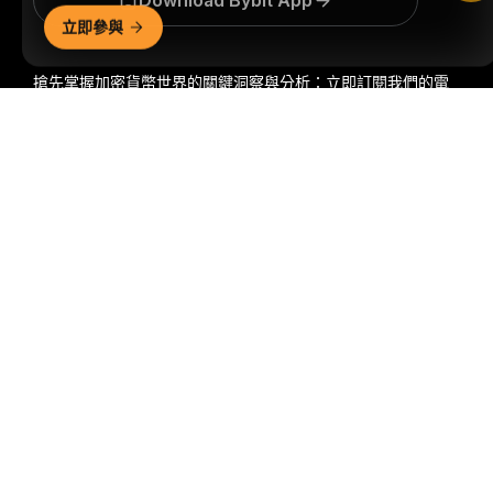
Download Bybit App
立即參與
搶先掌握加密貨幣世界的關鍵洞察與分析：立即訂閱我們的電
子報。
全部形式的投資都存在風險，包括損失所有投資金額的
詳細概要
風險。此類活動可能不適合所有人。
訂閱
關注我們
© 2018-2026 Bybit.com. 保留所有權利。