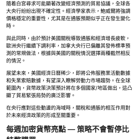
隨着白宮尋求可能顯著改變經濟預測的貿易協議，全球各
大央行紛紛出現不確定性。經濟學家表示，鮑威爾將強調
價格穩定的重要性，尤其是在通脹預期似乎正在發生變化
時。
與此同時，由於預計美國關稅導致通脹和經濟增長疲軟，
歐洲央行繼續下調利率，加拿大央行已偏離其發佈標準預
測的常規做法，根據與美國的關稅情況選擇兩種截然相反
的情況。
展望未來，美國經濟日曆稀少，即將公佈服務業活動數據
和失業索賠數據，有望深入瞭解勞動力市場趨勢。在全球
範圍內，貨幣政策決策預計將在多個國家/地區做出，這凸
顯了貿易緊張局勢的廣泛影響。
在央行應對這些動盪的海域時，關稅和通脹的相互作用對
於未來經濟政策的形成至關重要。
每週加密貨幣亮點 — 策略不會暫停比