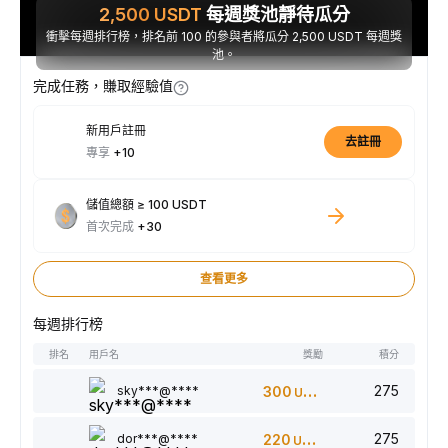
2,500
USDT
每週獎池靜待瓜分
衝擊每週排行榜，排名前 100 的參與者將瓜分 2,500 USDT 每週獎
池。
完成任務，賺取經驗值
新用戶註冊
去註冊
專享
+10
儲值總額 ≥ 100 USDT
首次完成
+30
查看更多
每週排行榜
排名
用戶名
獎勵
積分
275
sky***@****
300
USDT
275
dor***@****
220
USDT