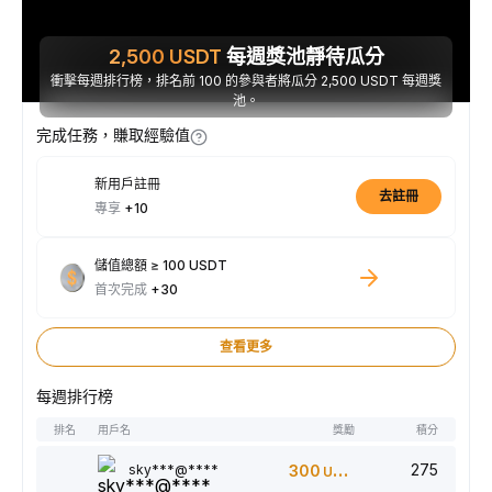
2,500
USDT
每週獎池靜待瓜分
衝擊每週排行榜，排名前 100 的參與者將瓜分 2,500 USDT 每週獎
池。
完成任務，賺取經驗值
新用戶註冊
去註冊
專享
+10
儲值總額 ≥ 100 USDT
首次完成
+30
查看更多
每週排行榜
排名
用戶名
獎勵
積分
275
sky***@****
300
USDT