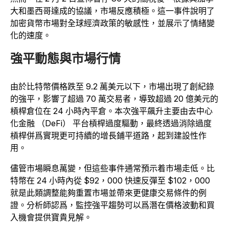
大和墨西哥達成的協議，市場反應積極。這一事件說明了
加密貨幣市場對全球經濟政策的敏感性，並展示了情緒變
化的速度。
強平動態與市場行情
由於比特幣價格跌至 9.2 萬美元以下，市場出現了創紀錄
的強平，影響了超過 70 萬交易者，導致超過 20 億美元的
槓桿倉位在 24 小時內平倉。本次強平飆升主要由去中心
化金融 （DeFi） 平台槓桿過度驅動，最終透過消除過度
槓桿併爲實現更可持續的增長鋪平道路，起到建設性作
用。
儘管市場瞬息萬變，但這些事件通常預示着市場走低。比
特幣在 24 小時內從 $92，000 快速反彈至 $102，000
就是此類調整能夠重置市場並帶來更健康交易條件的例
證。分析師認爲，監控強平趨勢可以爲潛在價格波動和買
入機會提供寶貴見解。