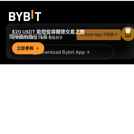
$20 USDT 助您從容開啓交易之旅
在 Bybit App 中閱讀
隨時隨地進行交易！
立即註冊並儲值，$20 輕鬆到手
立即參與
Download Bybit App
詳細概要
搶先掌握加密貨幣世界的關鍵洞察與分析：立即訂閱我們的電
子報。
全部形式的投資都存在風險，包括損失所有投資金額的
風險。此類活動可能不適合所有人。
訂閱
關注我們