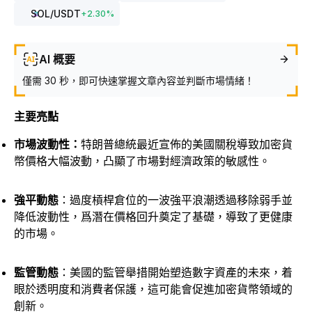
SOL
/USDT
+
2.30
%
AI 概要
僅需 30 秒，即可快速掌握文章內容並判斷市場情緒！
主要亮點
市場波動性：
特朗普總統最近宣佈的美國關稅導致加密貨
幣價格大幅波動，凸顯了市場對經濟政策的敏感性。
強平動態
：過度槓桿倉位的一波強平浪潮透過移除弱手並
降低波動性，爲潛在價格回升奠定了基礎，導致了更健康
的市場。
監管動態
：美國的監管舉措開始塑造數字資產的未來，着
眼於透明度和消費者保護，這可能會促進加密貨幣領域的
創新。