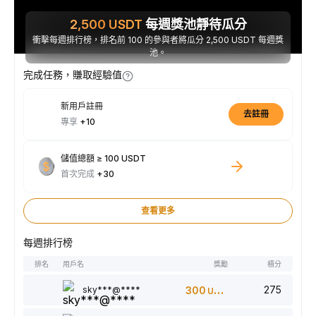
2,500
USDT
每週獎池靜待瓜分
衝擊每週排行榜，排名前 100 的參與者將瓜分 2,500 USDT 每週獎
池。
完成任務，賺取經驗值
新用戶註冊
去註冊
專享
+10
儲值總額 ≥ 100 USDT
首次完成
+30
查看更多
每週排行榜
排名
用戶名
獎勵
積分
275
sky***@****
300
USDT