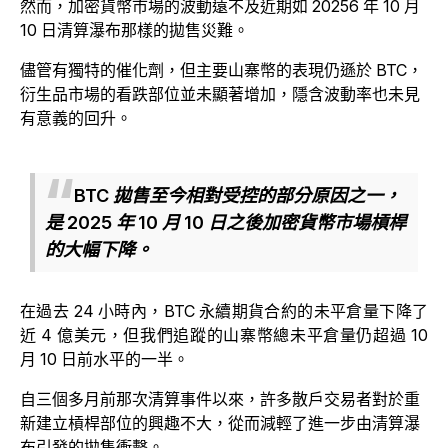
然而，加密貨幣市場的波動遠不及近期如 20256 年 10 月
10 日清算瀑布那樣的拋售災難。
儘管有獨特的催化劑，但主要山寨幣的表現仍遜於 BTC，
衍生品市場的看跌部位並未顯著增加，隱含波動率也未見
有意義的回升。
BTC 拋售至今相對受控的部分原因之一，
是 2025 年 10 月 10 日之後加密貨幣市場槓桿
的大幅下降。
在過去 24 小時內，BTC 永續期貨合約的未平倉量下降了
近 4 億美元，但我們追蹤的山寨幣總未平倉量仍超過 10
月 10 日前水平的一半。
自三個多月前那次清算事件以來，許多散戶交易者對於重
新建立槓桿部位的興趣不大，從而減輕了進一步由清算瀑
布引發的拋售衝擊。