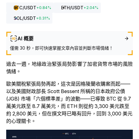
BTC
/USDT
ETH
/USDT
+
0.84
%
+
2.04
%
SOL
/USDT
+
0.31
%
AI 概要
僅需 30 秒，即可快速掌握文章內容並判斷市場情緒！
過去一週，地緣政治緊張局勢影響了加密貨幣市場的風險
情緒。
歐美關稅緊張局勢再起，這次是因格陵蘭收購案而起——
以及美國財政部長 Scott Bessent 所稱的日本政府公債
(JGB) 市場「六個標準差」的波動——已導致 BTC 從 9.7
萬美元跌至 8.7 萬美元，而 ETH 則從約 3,300 美元跌至
約 2,800 美元，但在撰文時已略有回升，回到 3,000 美元
的心理關卡。