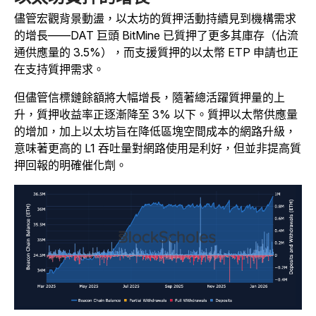
儘管宏觀背景動盪，以太坊的質押活動持續見到機構需求
的增長——DAT 巨頭 BitMine 已質押了更多其庫存（佔流
通供應量的 3.5%），而支援質押的以太幣 ETP 申請也正
在支持質押需求。
但儘管信標鏈餘額將大幅增長，隨著總活躍質押量的上
升，質押收益率正逐漸降至 3% 以下。質押以太幣供應量
的增加，加上以太坊旨在降低區塊空間成本的網路升級，
意味著更高的 L1 吞吐量對網路使用是利好，但並非提高質
押回報的明確催化劑。