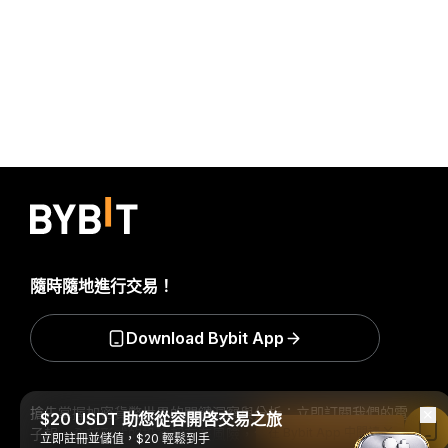
隨時隨地進行交易！
Download Bybit App
搶先掌握加密貨幣世界的關鍵洞察與分析：立即訂閱我們的電
$20 USDT 助您從容開啓交易之旅
子報。
全部形式的投資都存在風險，包括損失所有投資金額的
在 Bybit App 中閱讀
立即註冊並儲值，$20 輕鬆到手