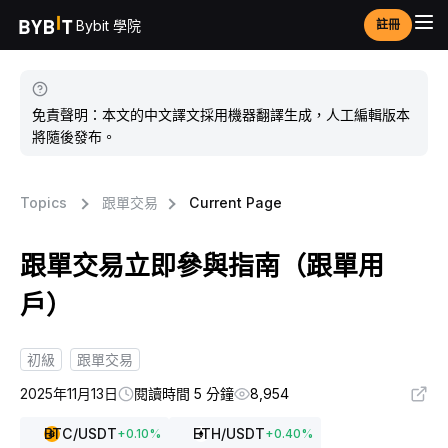
Bybit 學院
註冊
免責聲明：本文的中文譯文採用機器翻譯生成，人工編輯版本
將隨後發布。
Topics
跟單交易
Current Page
跟單交易立即參與指南（跟單用
戶）
初級
跟單交易
2025年11月13日
閱讀時間 5 分鐘
8,954
BTC
/USDT
ETH
/USDT
+
0.10
%
+
0.40
%