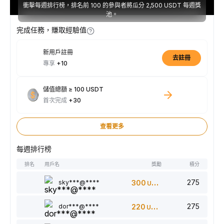
衝擊每週排行榜，排名前 100 的參與者將瓜分 2,500 USDT 每週獎
池。
完成任務，賺取經驗值
新用戶註冊
去註冊
專享
+10
儲值總額 ≥ 100 USDT
首次完成
+30
查看更多
每週排行榜
排名
用戶名
獎勵
積分
275
sky***@****
300
USDT
275
dor***@****
220
USDT