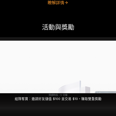
瞭解詳情
活動與獎勵
閱讀時長：5 分鐘
組隊奪寶：邀請好友儲值 $100 並交易 $10，賺取雙重獎勵