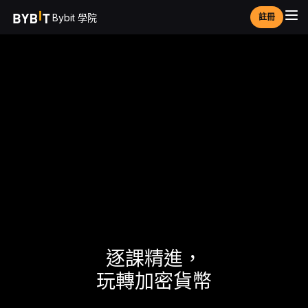
Bybit 學院
註冊
逐課精進，
玩轉加密貨幣