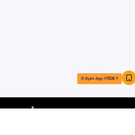
$20 USDT 助您從容開啓交易之旅
在 Bybit App 中閱讀
立即註冊並儲值，$20 輕鬆到手
立即參與
隨時隨地進行交易！