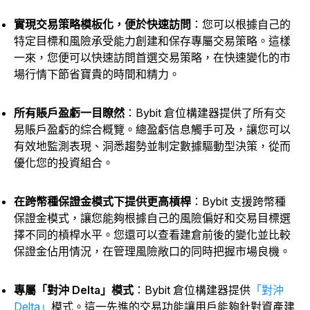
實現交易策略模板化，便於快速訪問
：您可以根據自己的
特定目標和風險承受能力創建和保存專屬交易策略。這樣
一來，您便可以快速訪問首選交易策略，在快速變化的市
場行情下節省寶貴的時間和精力。
所有賬戶盈虧一目瞭然
：Bybit 倉位構建器提供了所有交
易賬戶盈虧的綜合概覽。總盈虧信息觸手可及，讓您可以
有效地監測表現、洞悉趨勢並制定數據驅動型決策，從而
優化您的投資組合。
在跨幣種保證金模式下提供更高槓桿
：Bybit 支援跨幣種
保證金模式，讓您能夠根據自己的風險偏好和交易目標選
擇不同的槓桿水平。您還可以查看建倉前後的變化並比較
保證金佔用情況，在管理風險敞口的同時把握市場良機。
專屬「對沖 Delta」模式
：Bybit 倉位構建器提供
「對沖
Delta」
模式。這一先進的交易功能讓用戶能夠針對資產建