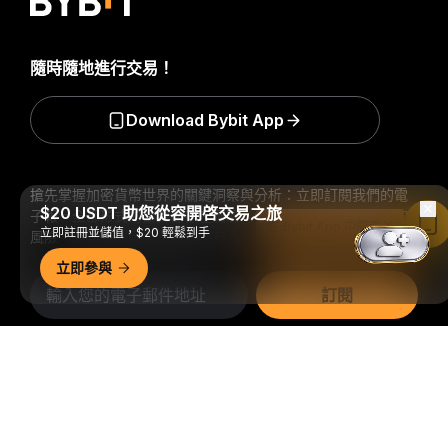
隨時隨地進行交易！
Download Bybit App
搶先掌握加密貨幣世界的關鍵洞察與分析：立即訂閱我們的電
$20 USDT 助您從容開啓交易之旅
子報。
全部形式的投資都存在風險，包括損失所有投資金額的
在 Bybit App 中閱讀
立即註冊並儲值，$20 輕鬆到手
風險。此類活動可能不適合所有人。
立即參與
訂閱
詳細概要
關注我們