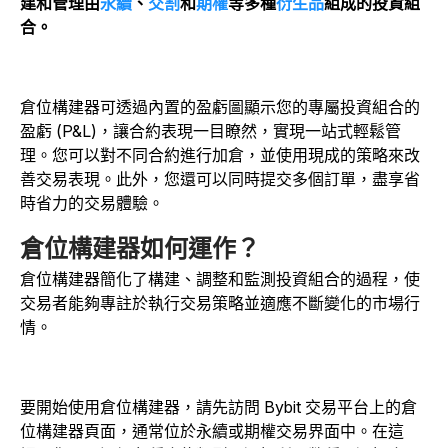
建和管理由
永續
、
交割
和
期權
等多種
衍生品
組成的投資組
合。
倉位構建器可透過內置的盈虧圖顯示您的專屬投資組合的
盈虧 (P&L)，讓合約表現一目瞭然，實現一站式輕鬆管
理。您可以對不同合約進行加倉，並使用現成的策略來改
善交易表現。此外，您還可以同時提交多個訂單，盡享省
時省力的交易體驗。
倉位構建器如何運作？
倉位構建器簡化了構建、調整和監測投資組合的過程，使
交易者能夠專註於執行交易策略並適應不斷變化的市場行
情。
要開始使用倉位構建器，請先訪問 Bybit 交易平台上的倉
位構建器頁面，通常位於永續或期權交易界面中。在這