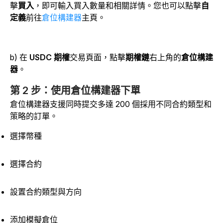
擊
買入
，即可輸入買入數量和相關詳情。您也可以點擊
自
定義
前往
倉位構建器
主頁。
b) 在
USDC 期權
交易頁面，點擊
期權鏈
右上角的
倉位構建
器
。
第 2 步：使用倉位構建器下單
倉位構建器支援同時提交多達 200 個採用不同合約類型和
策略的訂單。
選擇幣種
選擇合約
設置合約類型與方向
添加模擬倉位