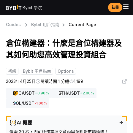
Bybit 學院
註冊
Guides
Bybit 用戶指南
Current Page
倉位構建器：什麼是倉位構建器及
其如何助您高效管理投資組合
初級
Bybit 用戶指南
Options
2023年4月25日
閱讀時間 1 分鐘
1,199
BTC
/USDT
ETH
/USDT
+
0.90
%
+
2.00
%
SOL
/USDT
-1.00
%
AI 概要
僅需 30 秒，即可快速掌握文章內容並判斷市場情緒！