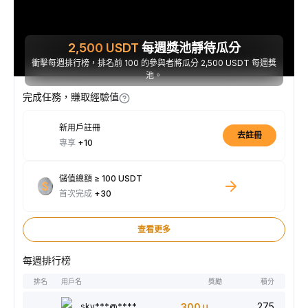
2,500
USDT
每週獎池靜待瓜分
衝擊每週排行榜，排名前 100 的參與者將瓜分 2,500 USDT 每週獎
池。
完成任務，賺取經驗值
新用戶註冊
去註冊
專享
+10
儲值總額 ≥ 100 USDT
首次完成
+30
查看更多
每週排行榜
排名
用戶名
獎勵
積分
275
sky***@****
300
USDT