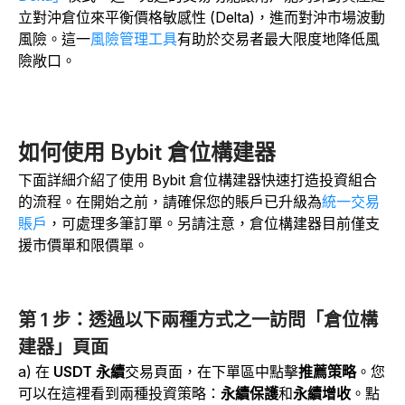
立對沖倉位來平衡價格敏感性 (Delta)，進而對沖市場波動
風險。這一
風險管理工具
有助於交易者最大限度地降低風
險敞口。
如何使用 Bybit 倉位構建器
下面詳細介紹了使用 Bybit 倉位構建器快速打造投資組合
的流程。在開始之前，請確保您的賬戶已升級為
統一交易
賬戶
，可處理多筆訂單。另請注意，倉位構建器目前僅支
援市價單和限價單。
第 1 步：透過以下兩種方式之一訪問「倉位構
建器」頁面
a) 在
USDT 永續
交易頁面，在下單區中點擊
推薦策略
。您
可以在這裡看到兩種投資策略：
永續保護
和
永續增收
。點