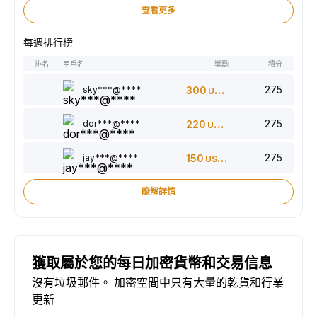
查看更多
每週排行榜
排名
用戶名
獎勵
積分
275
sky***@****
300
USDT
275
dor***@****
220
USDT
275
jay***@****
150
USDT
瞭解詳情
獲取屬於您的每日加密貨幣和交易信息
沒有垃圾郵件。 加密空間中只有大量的乾貨和行業
更新