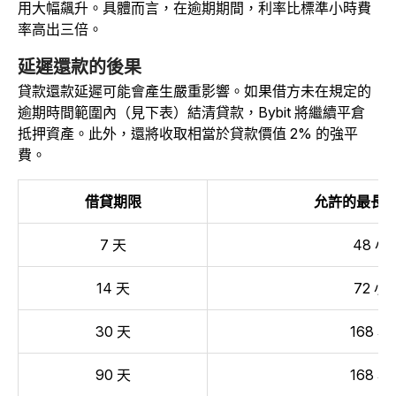
用大幅飆升。具體而言，在逾期期間，利率比標準小時費
率高出三倍。
延遲還款的後果
貸款還款延遲可能會產生嚴重影響。如果借方未在規定的
逾期時間範圍內（見下表）結清貸款，Bybit 將繼續平倉
抵押資產。此外，還將收取相當於貸款價值 2% 的強平
費。
借貸期限
允許的最長
7 天
48 小
14 天
72 小
30 天
168 小
90 天
168 小