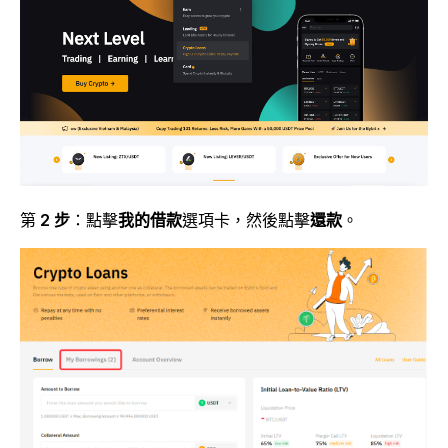
第
2 步
：點擊
我的借款
選項卡，然後點擊
還款
。