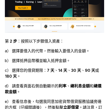
第
2 步
：按照以下步驟借入資產：
a） 選擇要借入的代幣，然後輸入要借入的金額。
b） 選擇抵押品幣種並輸入抵押金額。
c） 選擇您的借貸期限：
7 天
、
14 天
、
30 天
、
90 天
或
180 天
。
d） 請查看
頁面右側自動顯示的
利率
、
總利息金額
和
總還
款金額
。
e） 查看信息後，勾選我同意加密貨幣借貸服務協議旁邊
的方框（仔細閱讀後），然後點擊
立即借貸
。請注意，訂