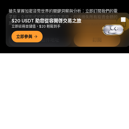
搶先掌握加密貨幣世界的關鍵洞察與分析：立即訂閱我們的電
子報。
全部形式的投資都存在風險，包括損失所有投資金額的
$20 USDT 助您從容開啓交易之旅
風險。此類活動可能不適合所有人。
在 Bybit App 中閱讀
立即註冊並儲值，$20 輕鬆到手
立即參與
訂閱
關注我們
詳細概要
© 2018-2026 Bybit.com. 保留所有權利。