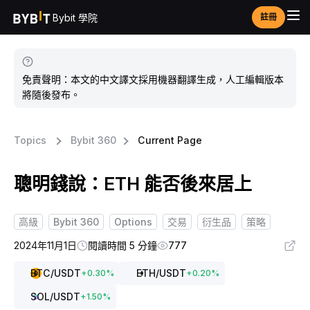
Bybit 學院
註冊
免責聲明：本文的中文譯文採用機器翻譯生成，人工編輯版本
將隨後發布。
Topics
Bybit 360
Current Page
聰明錢說：ETH 能否後來居上
高級
Bybit 360
Options
交易
衍生品
策略
2024年11月1日
閱讀時間 5 分鐘
777
BTC
/USDT
ETH
/USDT
+
0.30
%
+
0.20
%
SOL
/USDT
+
1.50
%