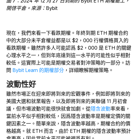
圖 7：2024 年 12 月 27 日到期的 Bybit ETH 期權罷工，
開啓平倉。來源：Bybit
現在，我們來看一下看跌期權。年終到期 ETH 期權合約
中的大部分未平倉權益都是以 $2，000 行權價格買入的
看跌期權。雖然許多人可能認爲 $2，000 是 ETH 的關鍵
心理水平之一，但到年底達到這一水平的可能性似乎相對
較低。這實際上可能是期權交易者對沖策略的一部分。訪
問
Bybit Learn 的期權部分
，詳細瞭解期權策略。
波動性好
雖然市場正在迎來即將到來的宏觀事件，例如即將到來的
美國大選和就業報告，以及即將到來的美聯儲 11 月初會
議，但市場波動可能很快就會加劇。從
隱含波動
率
來看，
當前水平似乎相對較低，因爲隱含波動率是期權定價的關
鍵因素之一。簡單來說，隱含波動率越高，期權合約的價
格越高。就 ETH 而言，由於 ETH 期權的隱含波動率預計
會更高，因此當前水平可能被視爲有利。