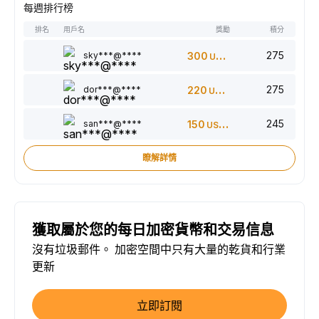
每週排行榜
排名
用戶名
獎勵
積分
275
sky***@****
300
USDT
275
dor***@****
220
USDT
245
san***@****
150
USDT
瞭解詳情
獲取屬於您的每日加密貨幣和交易信息
沒有垃圾郵件。 加密空間中只有大量的乾貨和行業
更新
立即訂閱