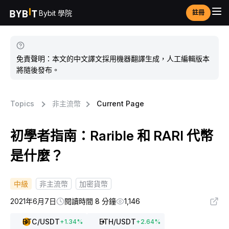
Bybit 學院
註冊
免責聲明：本文的中文譯文採用機器翻譯生成，人工編輯版本
將隨後發布。
Topics
非主流幣
Current Page
初學者指南：Rarible 和 RARI 代幣
是什麼？
中級
非主流幣
加密貨幣
2021年6月7日
閱讀時間 8 分鐘
1,146
BTC
/USDT
ETH
/USDT
+
1.34
%
+
2.64
%