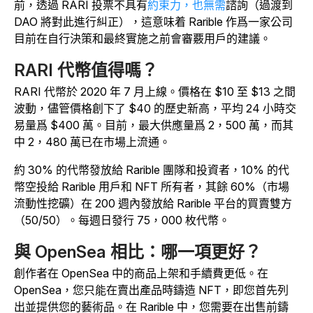
前，透過 RARI 投票不具有
約束力，也無需
諮詢（過渡到
DAO 將對此進行糾正），這意味着 Rarible 作爲一家公司
目前在自行決策和最終實施之前會審覈用戶的建議。
RARI 代幣值得嗎？
RARI 代幣於 2020 年 7 月上線。價格在 $10 至 $13 之間
波動，儘管價格創下了 $40 的歷史新高，平均 24 小時交
易量爲 $400 萬。目前，最大供應量爲 2，500 萬，而其
中 2，480 萬已在市場上流通。
約 30% 的代幣發放給 Rarible 團隊和投資者，10% 的代
幣空投給 Rarible 用戶和 NFT 所有者，其餘 60%（市場
流動性挖礦）在 200 週內發放給 Rarible 平台的買賣雙方
（50/50）。每週日發行 75，000 枚代幣。
與 OpenSea 相比：哪一項更好？
創作者在 OpenSea 中的商品上架和手續費更低。在
OpenSea，您只能在賣出產品時鑄造 NFT，即您首先列
出並提供您的藝術品。在 Rarible 中，您需要在出售前鑄