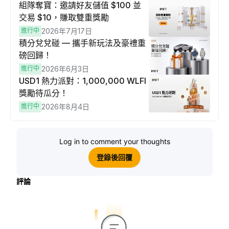
組隊奪寶：邀請好友儲值 $100 並
交易 $10，賺取雙重獎勵
進行中
2026年7月17日
積分兌兌碰 — 攜手新玩法及豪禮重
磅回歸！
進行中
2026年6月3日
USD1 熱力派對：1,000,000 WLFI
獎勵待瓜分！
進行中
2026年8月4日
Log in to comment your thoughts
登錄後回覆
評論