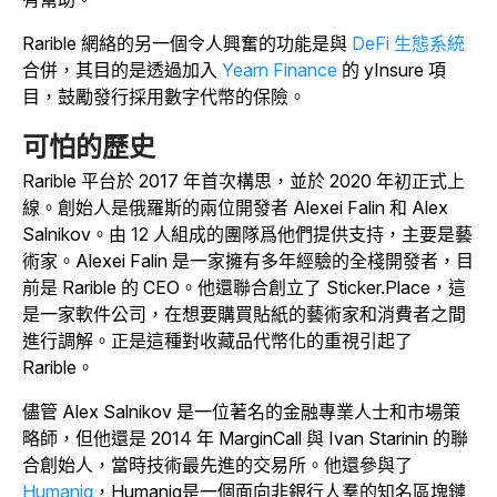
Rarible 網絡的另一個令人興奮的功能是與
DeFi 生態系統
合併，其目的是透過加入
Yearn Finance
的 yInsure 項
目，鼓勵發行採用數字代幣的保險。
可怕的歷史
Rarible 平台於 2017 年首次構思，並於 2020 年初正式上
線。創始人是俄羅斯的兩位開發者 Alexei Falin 和 Alex
Salnikov。由 12 人組成的團隊爲他們提供支持，主要是藝
術家。Alexei Falin 是一家擁有多年經驗的全棧開發者，目
前是 Rarible 的 CEO。他還聯合創立了 Sticker.Place，這
是一家軟件公司，在想要購買貼紙的藝術家和消費者之間
進行調解。正是這種對收藏品代幣化的重視引起了
Rarible。
儘管 Alex Salnikov 是一位著名的金融專業人士和市場策
略師，但他還是 2014 年 MarginCall 與 Ivan Starinin 的聯
合創始人，當時技術最先進的交易所。他還參與了
Humaniq
，Humaniq是一個面向非銀行人羣的知名區塊鏈