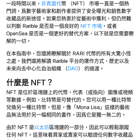
一段時間以來，
非真菌代
幣 （NFT） 市場一直是一個熱
門詞，爲數字藝術家和創作者提供了安全曝光和銷售數字
收藏品的新途徑。如果您熱衷於從藝術中獲利，但仍然難
以判斷 Rarible 是否是一個良好的
NFT 市場
，或者
OpenSea 是否是一個更好的替代方案，以下就是您需要瞭
解的一切。
在本指南中，您還將瞭解關於 RARI 代幣的所有大驚小怪
之處。我們還將解讀 Rarible 平台的運作方式、歷史以及
未來向去中心化自治組織 （
DAO
） 的過渡。
什麼是 NFT？
NFT 是位於區塊鏈上的代幣，代表（或指向）圖像或視頻
等數據。例如，比特幣是可替代的。您可以用一種比特幣
兌換另一種比特幣。但是，像「Mona Lisa」這樣的藝術
品無法用於另一幅相同的畫作，因爲它是獨一無二的。
由於 NFT 是
以太坊
區塊鏈的一部分，因此可以輕鬆跟蹤
任何 NFT。這意味着買家或賣家可以驗證任何數字收藏品