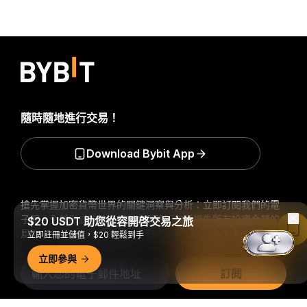
隨時隨地進行交易！
Download Bybit App
搶先掌握加密貨幣世界的關鍵洞察與分析：立即訂閱我們的電
子報。
全部形式的投資都存在風險，包括損失所有投資金額的
$20 USDT 助您從容開啓交易之旅
在 Bybit App 中閱讀
風險。此類活動可能不適合所有人。
立即註冊並儲值，$20 輕鬆到手
立即參與
訂閱