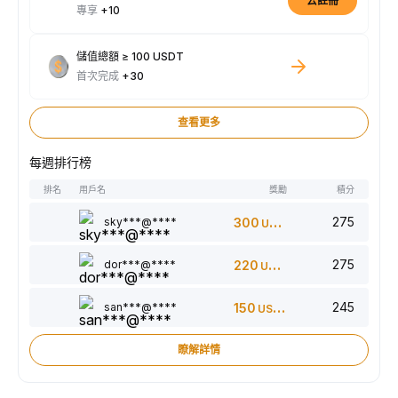
去註冊
專享
+10
儲值總額 ≥ 100 USDT
首次完成
+30
查看更多
每週排行榜
排名
用戶名
獎勵
積分
275
sky***@****
300
USDT
275
dor***@****
220
USDT
245
san***@****
150
USDT
瞭解詳情