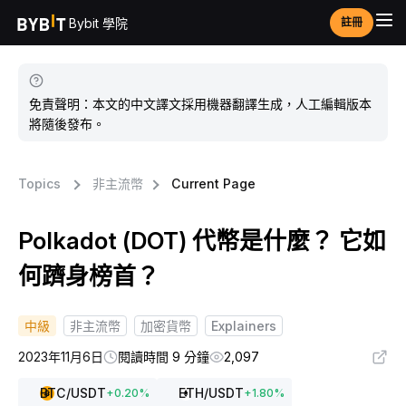
Bybit 學院
註冊
免責聲明：本文的中文譯文採用機器翻譯生成，人工編輯版本
將隨後發布。
Topics
非主流幣
Current Page
Polkadot (DOT) 代幣是什麼？ 它如
何躋身榜首？
中級
非主流幣
加密貨幣
Explainers
2023年11月6日
閱讀時間 9 分鐘
2,097
BTC
/USDT
ETH
/USDT
+
0.20
%
+
1.80
%