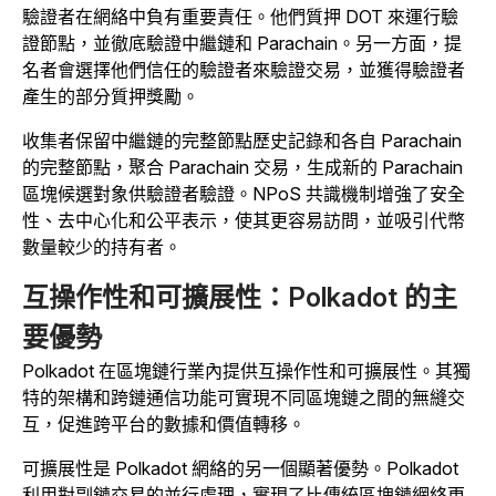
驗證者在網絡中負有重要責任。他們質押 DOT 來運行驗
證節點，並徹底驗證中繼鏈和 Parachain。另一方面，提
名者會選擇他們信任的驗證者來驗證交易，並獲得驗證者
產生的部分質押獎勵。
收集者保留中繼鏈的完整節點歷史記錄和各自 Parachain
的完整節點，聚合 Parachain 交易，生成新的 Parachain
區塊候選對象供驗證者驗證。NPoS 共識機制增強了安全
性、去中心化和公平表示，使其更容易訪問，並吸引代幣
數量較少的持有者。
互操作性和可擴展性：Polkadot 的主
要優勢
Polkadot 在區塊鏈行業內提供互操作性和可擴展性。其獨
特的架構和跨鏈通信功能可實現不同區塊鏈之間的無縫交
互，促進跨平台的數據和價值轉移。
可擴展性是 Polkadot 網絡的另一個顯著優勢。Polkadot
利用對副鏈交易的並行處理，實現了比傳統區塊鏈網絡更