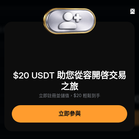
3 摘得王冠
300 USDT
$20 USDT 助您從容開啓交易
220 USDT
之旅
立即註冊並儲值，$20 輕鬆到手
2,50
150 USDT
立即參與