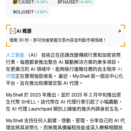
BTC
/USDT
ETH
/USDT
+
0.30
%
+
0.40
%
SOL
/USDT
+
2.00
%
AI 概要
僅需 30 秒，即可快速掌握文章內容並判斷市場情緒！
人工智能
（AI） 技術正在迅速改變傳統行業和加密貨幣
行業，每週都會推出整合 AI 驅動解決方案的衆多項目。
在更廣泛的 AI 領域中，
能夠執行復雜任務的自主程序
AI
代理
正在實現強勁增長。
最近，MyShell 是一個去中心化
平台，旨在推出和運營定製 AI 代理。
MyShell 於 2023 年推出，並於 2025 年 2 月中旬推出原
生代幣 SHELL。該代幣在 AI 代理行業引起了小幅轟動，
在 AI 代理 Launchpad 類別上線後的幾天內躋身前五名。
MyShell 支持任何人創建、啓動、管理、分享自己的 AI 代
理並將其貨幣化，而無需具備編程技能或深入瞭解相關技