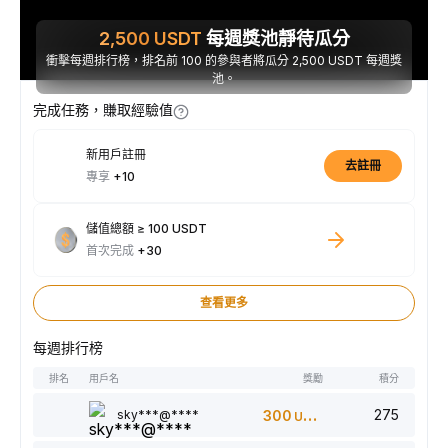
2,500
USDT
每週獎池靜待瓜分
衝擊每週排行榜，排名前 100 的參與者將瓜分 2,500 USDT 每週獎
池。
完成任務，賺取經驗值
新用戶註冊
去註冊
專享
+10
儲值總額 ≥ 100 USDT
首次完成
+30
查看更多
每週排行榜
排名
用戶名
獎勵
積分
275
sky***@****
300
USDT