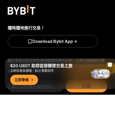
隨時隨地進行交易！
Download Bybit App
搶先掌握加密貨幣世界的關鍵洞察與分析：立即訂閱我們的電
$20 USDT 助您從容開啓交易之旅
子報。
全部形式的投資都存在風險，包括損失所有投資金額的
在 Bybit App 中閱讀
立即註冊並儲值，$20 輕鬆到手
風險。此類活動可能不適合所有人。
立即參與
訂閱
關注我們
詳細概要