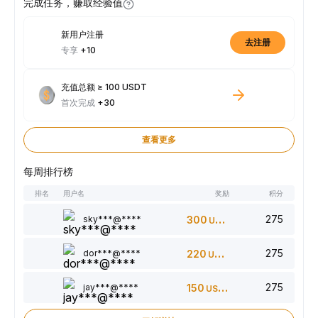
完成任务，赚取经验值
新用户注册
去注册
专享
+10
充值总额 ≥ 100 USDT
首次完成
+30
查看更多
每周排行榜
排名
用户名
奖励
积分
275
sky***@****
300
USDT
275
dor***@****
220
USDT
275
jay***@****
150
USDT