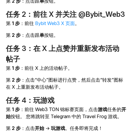
第
2 步
：点击跟
单
按钮。
任务 2：前往 X 并关注 @Bybit_Web3
第
1 步
：前往
Bybit Web3 X 页面
。
第
2 步
：点击跟
单
按钮。
任务 3：在 X 上点赞并重新发布活动
帖子
第
1 步
：前往 X 上的活动帖子。
第
2 步
：点击“中心”图标进行点赞，然后点击“转发”图标
在 X 上重新发布活动帖子。
任务 4：玩游戏
第
1 步
：前往 Web3 TON 锦标赛页面，点击
游戏
任务的
开
始
按钮。
您将跳转至
Telegram 中的
Travel Frog
游戏。
第
2 步
：点击
开始
→
玩游戏
。任务即将完成！