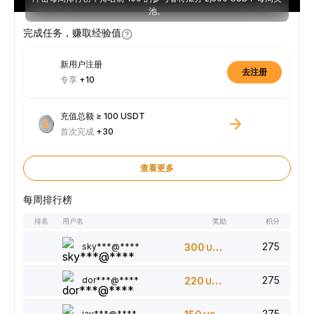
池。
完成任务，赚取经验值
新用户注册
去注册
专享
+10
充值总额 ≥ 100 USDT
首次完成
+30
查看更多
每周排行榜
排名
用户名
奖励
积分
275
sky***@****
300
USDT
275
dor***@****
220
USDT
275
jay***@****