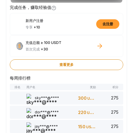
完成任务，赚取经验值
新用户注册
去注册
专享
+10
充值总额 ≥ 100 USDT
首次完成
+30
查看更多
每周排行榜
排名
用户名
奖励
积分
275
sky***@****
300
USDT
275
dor***@****
220
USDT
275
jay***@****
150
USDT