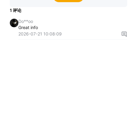
1
评论
Do**oo
Great info
2026-07-21 10:08:09