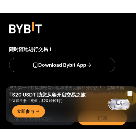
随时随地进行交易！
Download Bybit App
成为第一个获得加密货币世界重要见解和分析的人：立即申购
我们的时事通讯。
全部形式的投资都存在风险，包括损失所有
$20 USDT 助您从容开启交易之旅
Read in Bybit App
投资金额的风险。此类活动可能不适合所有人。
立即注册并充值，$20 轻松到手
立即参与
订阅