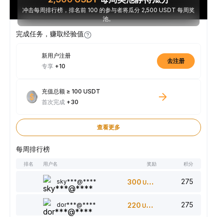
冲击每周排行榜，排名前 100 的参与者将瓜分 2,500 USDT 每周奖
池。
完成任务，赚取经验值
新用户注册
去注册
专享
+10
充值总额 ≥ 100 USDT
首次完成
+30
查看更多
每周排行榜
排名
用户名
奖励
积分
275
sky***@****
300
USDT
275
dor***@****
220
USDT