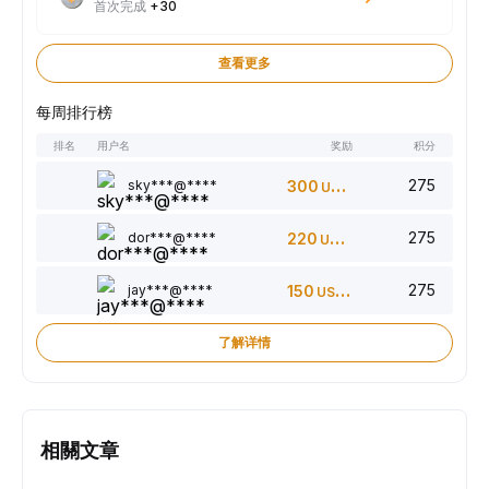
首次完成
+30
查看更多
每周排行榜
排名
用户名
奖励
积分
275
sky***@****
300
USDT
275
dor***@****
220
USDT
275
jay***@****
150
USDT
了解详情
相關文章