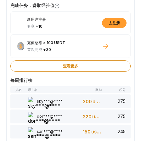
完成任务，赚取经验值
新用户注册
去注册
专享
+10
充值总额 ≥ 100 USDT
首次完成
+30
查看更多
每周排行榜
排名
用户名
奖励
积分
275
sky***@****
300
USDT
275
dor***@****
220
USDT
245
san***@****
150
USDT