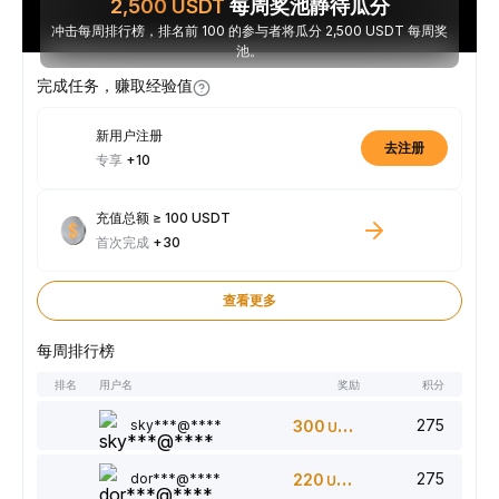
2,500
USDT
每周奖池静待瓜分
冲击每周排行榜，排名前 100 的参与者将瓜分 2,500 USDT 每周奖
池。
完成任务，赚取经验值
新用户注册
去注册
专享
+10
充值总额 ≥ 100 USDT
首次完成
+30
查看更多
每周排行榜
排名
用户名
奖励
积分
275
sky***@****
300
USDT
275
dor***@****
220
USDT