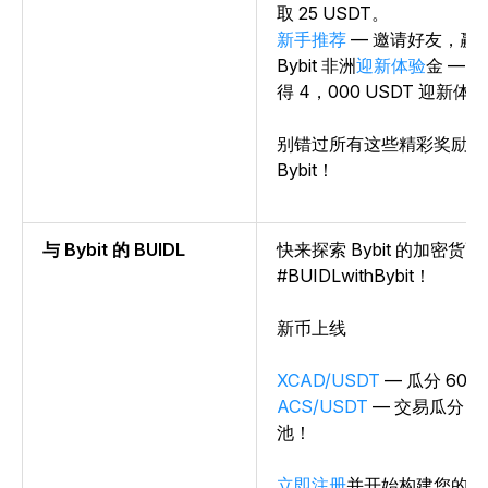
取 25 USDT。
新手推荐
— 邀请好友，赢取 
Bybit 非洲
迎新体验
金
— 
得 4，000 USDT 迎新体
别错过所有这些精彩奖励及
Bybit！
与 Bybit 的 BUIDL
快来探索 Bybit 的加密货
#BUIDLwithBybit！
新币上线
XCAD/USDT
— 瓜分 60，
ACS/USDT
— 交易瓜分 5，
池！
立即注册
并开始构建您的投