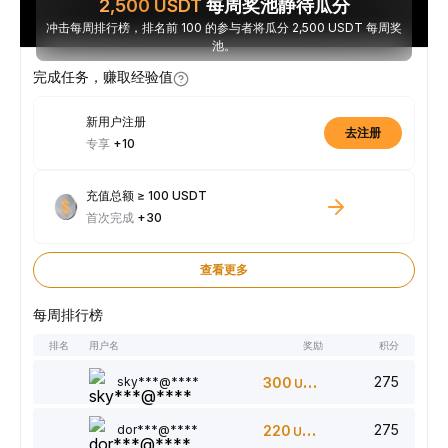
2,500
USDT
每周奖池静待瓜分
冲击每周排行榜，排名前 100 的参与者将瓜分 2,500 USDT 每周奖
池。
完成任务，赚取经验值
新用户注册
去注册
专享
+10
充值总额 ≥ 100 USDT
首次完成
+30
查看更多
每周排行榜
排名
用户名
奖励
积分
275
sky***@****
300
USDT
275
dor***@****
220
USDT