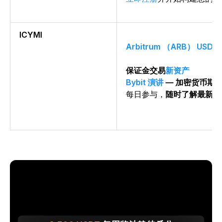
ICYMI
Arbitrum （ARB） USD
保证金交易
新资产
Bybit 演讲
— 加密货币期
每日参与，
随时了解最新
动