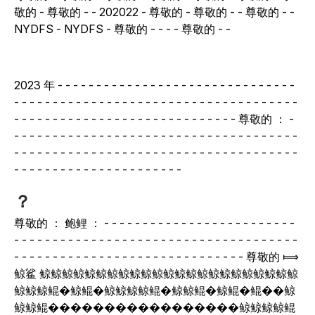
敬的 - 尊敬的 - - 202022 - 尊敬的 - 尊敬的 - - 尊敬的 - -
NYDFS - NYDFS - 尊敬的 - - - - 尊敬的 - -
2023 年 - - - - - - - - - - - - - - - - - - - - - - - - - - - - - - -
- - - - - - - - - - - - - - - - - - - - - - - - - - - - - - - - - - - - -
- - - - - - - - - - - - - - - - - - - - - - - - - - - - - 尊敬的 ： -
- - - - - - - - - - - - - - - - - - - - - - - - - - - - - - - - - - - - -
- - - - - - - - - - - - - - - - - - - - - - - - - - - - - - - - - - - - -
- - - - - - - - - - - - - - - - - - - - -
-
？
尊敬的 ： 鲍鲤 ： - - - - - - - - - - - - - - - - - - - - - - - - -
- - - - - - - - - - - - - - - - - - - - - - - - - - - - - - - - - - - - -
- - - - - - - - - - - - - - - - - - - - - - - - - - - - - - 尊敬的 ⟾
鲸鲨 鲸鲸鲸鲸鲸鲸鲸鲸鲸鲸鲸鲸鲸鲸鲸鲸鲸鲸鲸鲸鲸鲸鲸
鲸鲸鲸鲲�鲸鲲�鲸鲸鲸鲸鲲�鲸鲸鲲�鲸鲲�鲲��鲸
鲸鲸鲲�����������������鲸鲸鲸鲸鲲