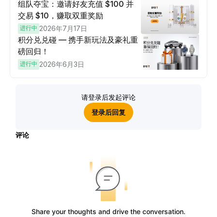
组队夺宝：邀请好友充值 $100 并
交易 $10，赚取双重奖励
进行中
2026年7月17日
积分兑兑碰 — 携手新玩法及豪礼重
磅回归！
进行中
2026年6月3日
请登录后发起评论
登录后回复
评论
Share your thoughts and drive the conversation.