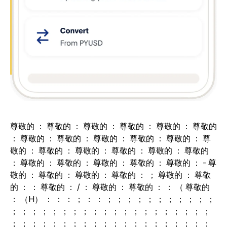
尊敬的 ： 尊敬的 ： 尊敬的 ： 尊敬的 ： 尊敬的 ： 尊敬的
： 尊敬的 ： 尊敬的 ： 尊敬的 ： 尊敬的 ： 尊敬的 ： 尊
敬的 ： 尊敬的 ： 尊敬的 ： 尊敬的 ： 尊敬的 ： 尊敬的
： 尊敬的 ： 尊敬的 ： 尊敬的 ： 尊敬的 ： 尊敬的 ： - 尊
敬的 ： 尊敬的 ： 尊敬的 ： 尊敬的 ： ； 尊敬的 ： 尊敬
的 ： ： 尊敬的 ： / ： 尊敬的 ： 尊敬的 ： ： （ 尊敬的
： （H） ： ： ： ； ： ： ； ； ； ； ； ； ； ； ； ； ；
； ； ； ； ； ； ； ； ； ； ； ； ； ； ； ； ； ； ； ；
； ； ； ； ； ； ； ； ； ； ； ； ； ； ； ； ； ； ； ；