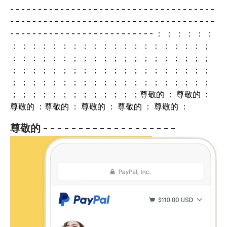
- - - - - - - - - - - - - - - - - - - - - - - - - - - - - - - - - - - - -
- - - - - - - - - - - - - - - - - - - - - - - - - - - - - - - - - - - - -
- - - - - - - - - - - - - - - - - - - - - - - - - - ： ： ： ： ： ：
： ： ： ： ： ： ： ： ： ： ： ： ： ： ： ： ： ： ： ；
： ： ： ； ： ： ； ； ； ； ； ； ； ； ； ； ； ； ； ；
； ； ； ； ； ； ； ； ； ； ； ； ； ； ； ； ； ； ； ；
； ； ； ； ； ； ； ； ； ； ； ； ； ； ； ； ； ； ； ；
； ； ； ； ； ； ； ； ； ； ； ； ；尊敬的 ： 尊敬的 ：
尊敬的 ：尊敬的 ： 尊敬的 ：
尊敬的 ： 尊敬的 ：
尊敬的 - - - - - - - - - - - - - - - - - -
-