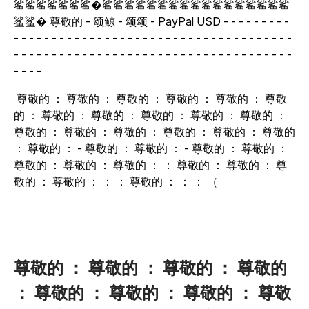
鲨鲨鲨鲨鲨鲨鲨�鲨鲨鲨鲨鲨鲨鲨鲨鲨鲨鲨鲨鲨鲨鲨鲨鲨
鲨鲨� 尊敬的 - 颂鲸 - 颂颂 - PayPal USD - - - - - - - - -
- - - - - - - - - - - - - - - - - - - - - - - - - - - - - - - - - - - - -
- - - - - - - - - - - - - - - - - - - - - - - - - - - - - - - - - - - - -
- - -
-
‭ 尊敬的 ： 尊敬的 ： 尊敬的 ： 尊敬的 ： 尊敬的 ： 尊敬
的 ： 尊敬的 ： 尊敬的 ： 尊敬的 ： 尊敬的 ： 尊敬的 ：
尊敬的 ： 尊敬的 ： 尊敬的 ： 尊敬的 ： 尊敬的 ： 尊敬的
： 尊敬的 ： - 尊敬的 ： 尊敬的 ： - 尊敬的 ： 尊敬的 ：
尊敬的 ： 尊敬的 ： 尊敬的 ： ： 尊敬的 ： 尊敬的 ： 尊
敬的 ： 尊敬的 ： ： ： 尊敬的 ： ： ： （
尊敬的 ： 尊敬的 ： 尊敬的 ： 尊敬的
： 尊敬的 ： 尊敬的 ： 尊敬的 ： 尊敬