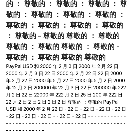
的 ： 尊敬的 ： 尊敬的 ： 尊敬的 ： 尊
敬的 ： 尊敬的 ： 尊敬的 ： 尊敬的 ：
尊敬的 ： 尊敬的 ： 尊敬的 ： 尊敬的
： 尊敬的 - 尊敬的 尊敬的 ： 尊敬的
尊敬的 ： 尊敬的 尊敬的 ： 尊敬的 -
尊敬的 ： 尊敬的 尊敬的 尊敬的
PayPal USD 和 2000 年 2 月 3 日 2000 年 2 月 22 日
2000 年 2 月 3 日 22 日 2000 年 2 月 22 日 22 日 2000
年 2 月 22 日 2000 年 5 月 22 日 2000 年 5 月 2 日 2000
年 12 月 2 日 200000 年 22 月 3 日 22 日 200000 年 222
月 2 日 22 日 22000 年 222 月 2 日 25 日 200 年 222 日
22 月 2 日 2 日 2 日 2 日 2 日 尊敬的 ：尊敬的 PayPal
USD 和 2000 年 2 月 22 日 - 22 日 - 22 日 - 22 日 - 22 日
- 22 日 - 22 日 - 22 日 - - 22 日 - 22 日 - - - - - - - - - - - -
- - - - - - - - - - - - - - - - - - - - - - - - - - - - - - - - - - - - -
- - - - - - - - - - - -