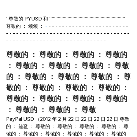
′ 尊敬的 PYUSD 和 ′′′′′′′′′′′′′′′′′′′′′′′′′′′′′′′′′′′′′′′′′′′′′′′′′′′′′′′′′′′′′′
尊敬的 ：
颂颂 ：
-
- - - - - - - - - - - - - - - - - - - - - - - -
- - - - - - - - - - - - - - - - - - - - - - - - - - - - - - - - - - - - -
- - - - - - - - - - - - - - - - - - - - - - - - - - - - - -
尊敬的 ： 尊敬的 ： 尊敬的 ： 尊敬的
： 尊敬的 ： 尊敬的 ： 尊敬的 ： 尊敬
的 ： 尊敬的 ： 尊敬的 ： 尊敬的 ： 尊
敬的 ： 尊敬的 ： 尊敬的 ： 尊敬的 ：
尊敬的 ： 尊敬的 ： 尊敬的 ： 尊敬的
： 尊敬的 ： 尊敬的 ： 尊敬
PayPal USD （2012 年 2 月 22 日 22 日 22 日 22 日 尊敬
的 ： 鲑鲨 ： 尊敬的 ： 尊敬的 ： 尊敬的 ： 尊敬的 ： 尊
敬的 ： 尊敬的 ： 尊敬的 ： 尊敬的 ： 尊敬的 ： 尊敬的