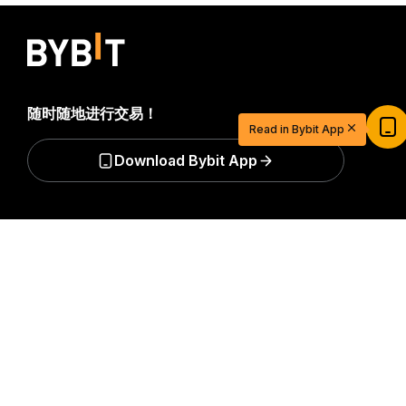
随时随地进行交易！
$20 USDT 助您从容开启交易之旅
Read in Bybit App
立即注册并充值，$20 轻松到手
Download Bybit App
立即参与
成为第一个获得加密货币世界重要见解和分析的人：立即申购
详细概要
我们的时事通讯。
全部形式的投资都存在风险，包括损失所有
投资金额的风险。此类活动可能不适合所有人。
订阅
关注我们