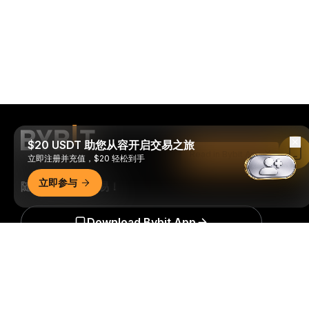
$20 USDT 助您从容开启交易之旅
Read in Bybit App
立即注册并充值，$20 轻松到手
立即参与
随时随地进行交易！
Download Bybit App
详细概要
成为第一个获得加密货币世界重要见解和分析的人：立即申购
我们的时事通讯。
全部形式的投资都存在风险，包括损失所有
投资金额的风险。此类活动可能不适合所有人。