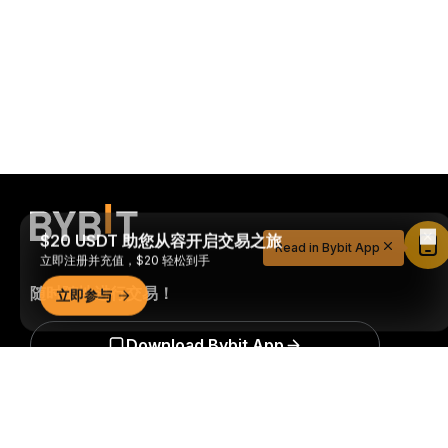
$20 USDT 助您从容开启交易之旅
Read in Bybit App
立即注册并充值，$20 轻松到手
立即参与
随时随地进行交易！
Download Bybit App
详细概要
成为第一个获得加密货币世界重要见解和分析的人：立即申购
我们的时事通讯。
全部形式的投资都存在风险，包括损失所有