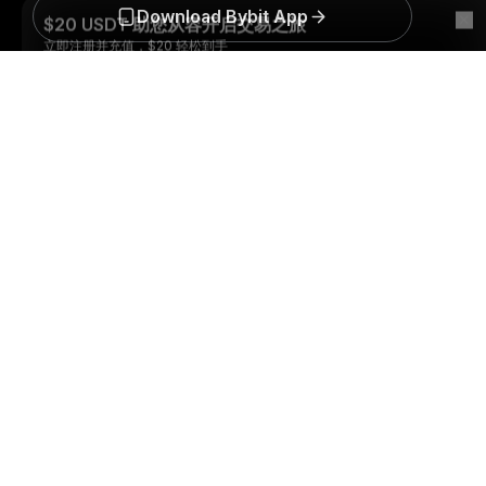
Download Bybit App
详细概要
成为第一个获得加密货币世界重要见解和分析的人：立即申购
我们的时事通讯。
全部形式的投资都存在风险，包括损失所有
投资金额的风险。此类活动可能不适合所有人。
订阅
关注我们
© 2018-2026 Bybit.com. 保留所有权利。