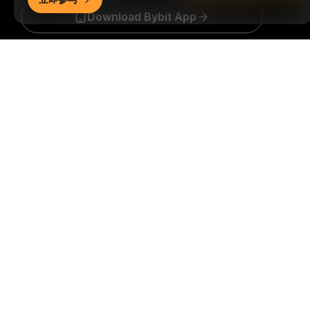
Download Bybit App
详细概要
成为第一个获得加密货币世界重要见解和分析的人：立即申购
我们的时事通讯。
全部形式的投资都存在风险，包括损失所有
投资金额的风险。此类活动可能不适合所有人。
订阅
关注我们
© 2018-2026 Bybit.com. 保留所有权利。