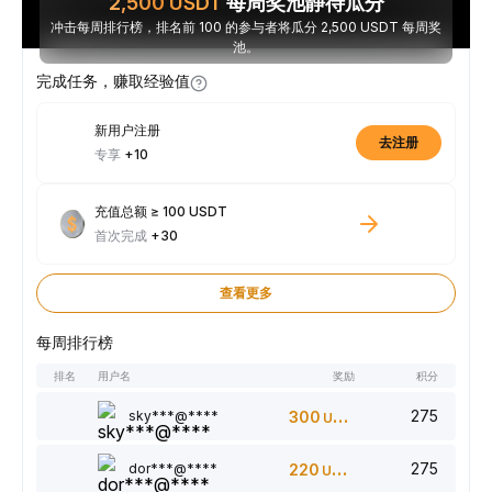
2,500
USDT
每周奖池静待瓜分
冲击每周排行榜，排名前 100 的参与者将瓜分 2,500 USDT 每周奖
池。
完成任务，赚取经验值
新用户注册
去注册
专享
+10
充值总额 ≥ 100 USDT
首次完成
+30
查看更多
每周排行榜
排名
用户名
奖励
积分
275
sky***@****
300
USDT
275
dor***@****
220
USDT