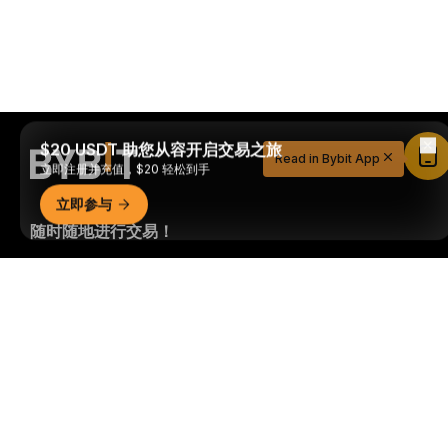
$20 USDT 助您从容开启交易之旅
Read in Bybit App
立即注册并充值，$20 轻松到手
立即参与
随时随地进行交易！
Download Bybit App
详细概要
成为第一个获得加密货币世界重要见解和分析的人：立即申购
我们的时事通讯。
全部形式的投资都存在风险，包括损失所有
投资金额的风险。此类活动可能不适合所有人。