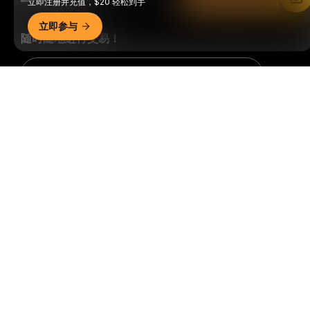
立即注册并充值，$20 轻松到手
立即参与
随时随地进行交易！
Download Bybit App
详细概要
成为第一个获得加密货币世界重要见解和分析的人：立即申购
我们的时事通讯。
全部形式的投资都存在风险，包括损失所有
投资金额的风险。此类活动可能不适合所有人。
订阅
关注我们