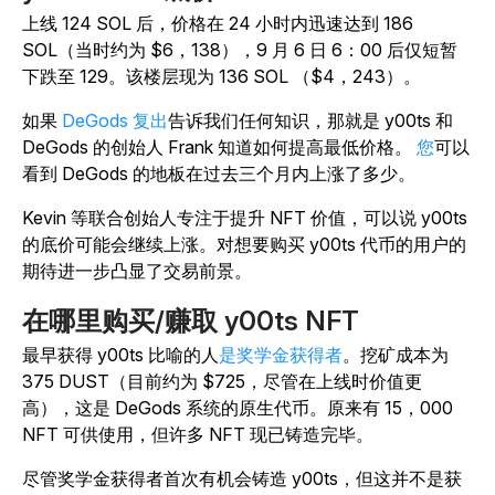
上线 124 SOL 后，价格在 24 小时内迅速达到 186
SOL（当时约为 $6，138），9 月 6 日 6：00 后仅短暂
下跌至 129。该楼层现为 136 SOL （$4，243）。
如果
DeGods 复出
告诉我们任何知识，那就是 y00ts 和
DeGods 的创始人 Frank 知道如何提高最低价格。
您
可以
看到 DeGods 的地板在过去三个月内上涨了多少。
Kevin 等联合创始人专注于提升 NFT 价值，可以说 y00ts
的底价可能会继续上涨。对想要购买 y00ts 代币的用户的
期待进一步凸显了交易前景。
在哪里购买/赚取 y00ts NFT
最早获得 y00ts 比喻的人
是奖学金获得者
。挖矿成本为
375 DUST（目前约为 $725，尽管在上线时价值更
高），这是 DeGods 系统的原生代币。原来有 15，000
NFT 可供使用，但许多 NFT 现已铸造完毕。
尽管奖学金获得者首次有机会铸造 y00ts，但这并不是获