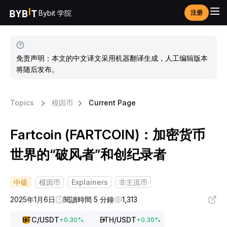
Bybit 学院
注册
免责声明：本文的中文译文采用机器翻译生成，人工编辑版本
将随后发布。
Topics
模因币
Current Page
Fartcoin (FARTCOIN)：加密货币
世界的“破风者”和创纪录者
中級
模因币
Explainers
非主流币
2025年1月6日
閱讀時間 5 分鐘
1,313
BTC
/USDT
ETH
/USDT
+
0.30
%
+
0.30
%