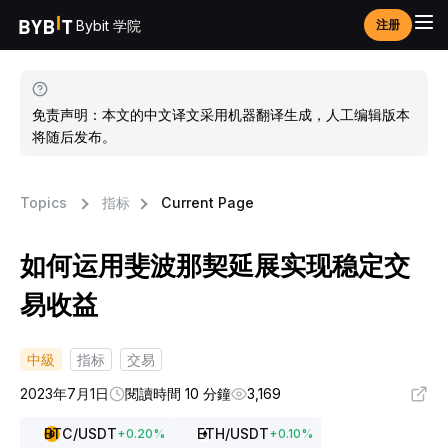
Bybit 学院
注册
免责声明：本文的中文译文采用机器翻译生成，人工编辑版本
将随后发布。
Topics
指标
Current Page
如何运用斐波那契延展实现稳定交
易收益
中級
指标
交易
2023年7月1日
閱讀時間 10 分鐘
3,169
BTC
/USDT
ETH
/USDT
+
0.20
%
+
0.10
%