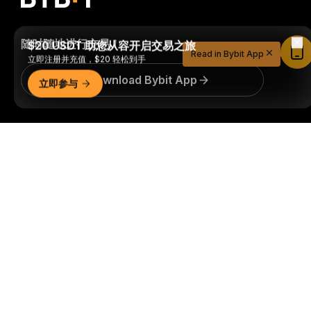
随时随地进行交易！
$20 USDT 助您从容开启交易之旅
Read in Bybit App
立即注册并充值，$20 轻松到手
Download Bybit App
立即参与
成为第一个获得加密货币世界重要见解和分析的人：立即申购
详细概要
我们的时事通讯。
全部形式的投资都存在风险，包括损失所有
投资金额的风险。此类活动可能不适合所有人。
订阅
关注我们