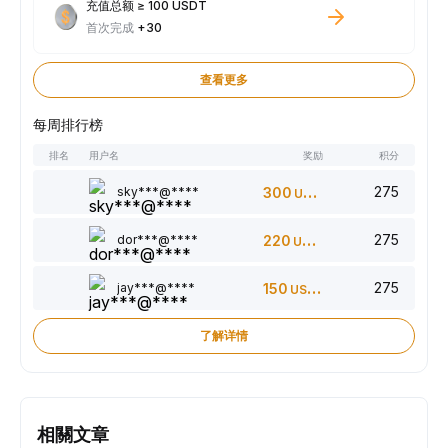
充值总额 ≥ 100 USDT
首次完成
+30
查看更多
每周排行榜
排名
用户名
奖励
积分
275
sky***@****
300
USDT
275
dor***@****
220
USDT
275
jay***@****
150
USDT
了解详情
相關文章