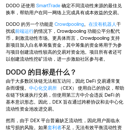
DODO 还使用
SmartTrade
确定不同流动性来源的最佳兑
换率，帮助用户在同一网络上完成具有成本效益的交易。
DODO 的另一个功能是
Crowdpooling
。
在没有
机器人
干
扰或
前端运行
的情况下，Crowdpooling 功能公平分配代
币，刺激流动性市场。更具体而言，Crowdpooling 支持
新项目加入白名单筹集资金，其中筹集的资金将用于为参
与项目创建流动性较高的交易对资金池。项目所有者还可
以创建流动性挖矿活动，进一步激励社区参与者。
DODO 的目标是什么？
由于大多数区块链无法相互访问，因此 DeFi 交易通常复
杂而缓慢。
中心化交易所
（CEX） 使用自己的协议，帮助
在链下快速执行交易，但使用第三方中介会违反 DeFi 的
基本意识形态。因此，DEX 旨在通过跨桥协议和去中心化
流动性资金池改进交易。
然而，由于 DEX 平台普遍缺乏流动性，因此用户面临永
续亏损的风险。如果
套利者
不足，无法有效平衡流动性资