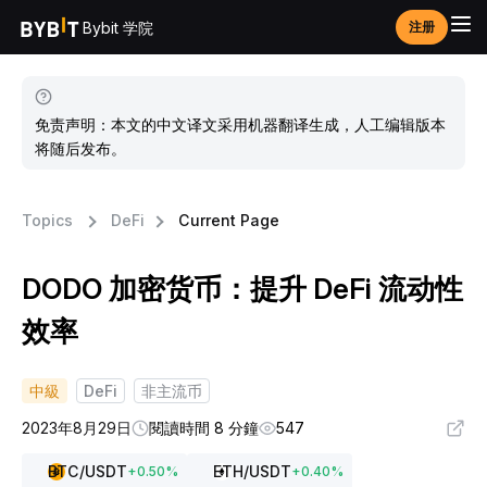
Bybit 学院
注册
免责声明：本文的中文译文采用机器翻译生成，人工编辑版本
将随后发布。
Topics
DeFi
Current Page
DODO 加密货币：提升 DeFi 流动性
效率
中級
DeFi
非主流币
2023年8月29日
閱讀時間 8 分鐘
547
BTC
/USDT
ETH
/USDT
+
0.50
%
+
0.40
%