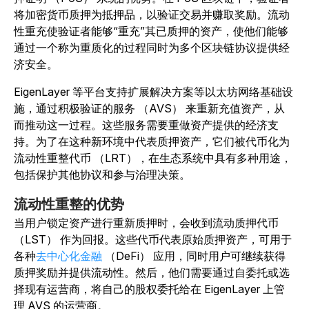
将加密货币质押为抵押品，以验证交易并赚取奖励。流动
性重充使验证者能够“重充”其已质押的资产，使他们能够
通过一个称为重质化的过程同时为多个区块链协议提供经
济安全。
EigenLayer 等平台支持扩展解决方案等以太坊网络基础设
施，通过积极验证的服务 （AVS） 来重新充值资产，从
而推动这一过程。这些服务需要重做资产提供的经济支
持。为了在这种新环境中代表质押资产，它们被代币化为
流动性重整代币 （LRT），在生态系统中具有多种用途，
包括保护其他协议和参与治理决策。
流动性重整的优势
当用户锁定资产进行重新质押时，会收到流动质押代币
（LST） 作为回报。这些代币代表原始质押资产，可用于
各种
去中心化金融
（DeFi） 应用，同时用户可继续获得
质押奖励并提供流动性。然后，他们需要通过自委托或选
择现有运营商，将自己的股权委托给在 EigenLayer 上管
理 AVS 的运营商。