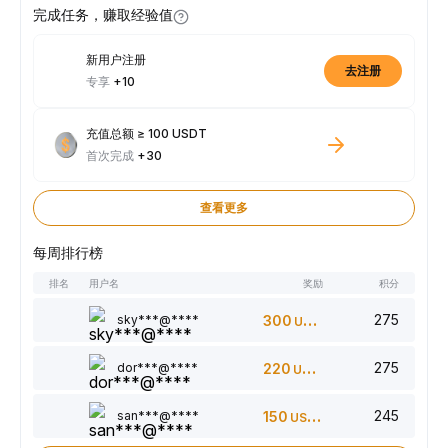
完成任务，赚取经验值
新用户注册
去注册
专享
+10
充值总额 ≥ 100 USDT
首次完成
+30
查看更多
每周排行榜
排名
用户名
奖励
积分
275
sky***@****
300
USDT
275
dor***@****
220
USDT
245
san***@****
150
USDT