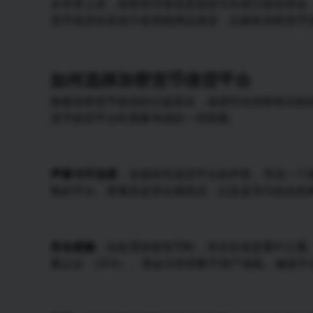
从本质上讲，加密货币借贷是指贷方向借方提供资金
货币借贷涉及借方使用抵押品借贷，以换取加密货币
如何选择加密货币借贷平台
随着加密货币借贷的日益普及，选择符合您财务目标
货币借贷平台时需要考虑的一些因素。
声誉与可信度
：全面研究借贷平台的声誉。寻找一个
熟的平台。查看其监管合规情况，以及是否与知名机
安全措施
：在处理加密货币时，安全应该是重中之重
素认证 （2FA）、资金冷库和数字资产保险。确保