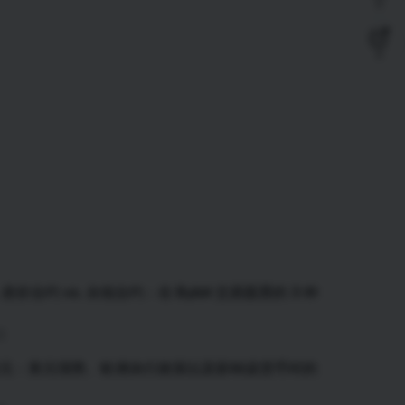
0
0
vs. 差价合约 vs. 永续合约：在 Bybit 交易股票的 3 种
日
美元：美元强势、欧洲央行政策以及影响该货币对的