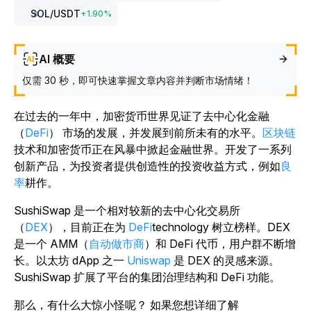
SOL
/USDT
+
1.90
%
AI 概要
仅需 30 秒，即可快速掌握文章内容并判断市场情绪！
在过去的一年中，加密货币世界见证了去中心化金融
（
DeFi
） 市场的发展，并发展到前所未有的水平。
区块链
技术和加密货币正在风暴中掀起金融世界。开发了一系列
创新产品，为投资者提供创造性的投资收益方式，例如
良
率
耕作。
SushiSwap 是一个相对较新的去中心化交易所
（
DEX
），目前正在为
DeFi
technology 树立榜样。DEX
是一个 AMM（
自动做市商
）和 DeFi 代币，用户群不断增
长。以太坊 dApp 之一
Uniswap
是 DEX 的灵感来源。
SushiSwap 扩展了平台的集团治理结构和 DeFi 功能。
那么，有什么大惊小怪呢？ 如果您想详细了解