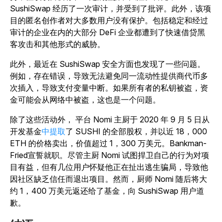
SushiSwap 经历了一次审计，并受到了批评。此外，该项
目的匿名创作者对大多数用户没有保护。包括稳定和经过
审计的企业在内的大部分 DeFi 企业都遭到了快速借贷黑
客攻击和其他形式的威胁。
此外，最近在 SushiSwap 安全方面也发现了一些问题。
例如，存在错误，导致无法避免同一流动性提供商代币多
次插入，导致支付变量中断。如果所有者的私钥被盗，资
金可能会从网络中被盗，这也是一个问题。
除了这些活动外， 平台 Nomi 主厨于 2020 年 9 月 5 日从
开发基金
中提取
了 SUSHI 的全部股权，并以近 18，000
ETH 的价格卖出，价值超过 1，300 万美元。Bankman-
Fried宣誓就职。尽管主厨 Nomi 试图捍卫自己的行为对项
目有益，但有几位用户怀疑他正在扯出逃生骗局，导致他
因社区缺乏信任而退出项目。然而，厨师 Nomi 随后将大
约 1，400 万美元返还给了基金，向 SushiSwap 用户道
歉。