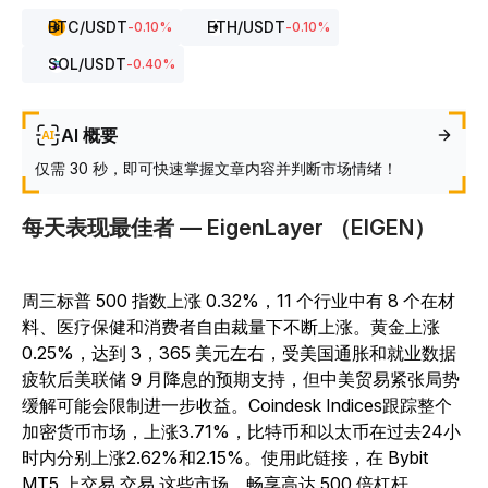
BTC
/USDT
ETH
/USDT
-0.10
%
-0.10
%
SOL
/USDT
-0.40
%
AI 概要
仅需 30 秒，即可快速掌握文章内容并判断市场情绪！
每天表现最佳者 — EigenLayer （EIGEN）
周三标普 500 指数上涨 0.32%，11 个行业中有 8 个在材
料、医疗保健和消费者自由裁量下不断上涨。黄金上涨
0.25%，达到 3，365 美元左右，受美国通胀和就业数据
疲软后美联储 9 月降息的预期支持，但中美贸易紧张局势
缓解可能会限制进一步收益。Coindesk Indices跟踪整个
加密货币市场，上涨3.71%，比特币和以太币在过去24小
时内分别上涨2.62%和2.15%。使用此链接，在 Bybit
MT5 上交易 交易 这些市场，畅享高达 500 倍杠杆。