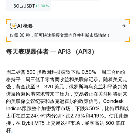
SOL
/USDT
+
1.30
%
AI 概要
仅需 30 秒，即可快速掌握文章内容并判断市场情绪！
每天表现最佳者 — API3 （API3）
周二标普 500 指数因科技疲软下跌 0.59%，周三合约价
格持平，周三低于零售商收益和美联储记录。随着美元走
强，黄金跌至 3，320 美元，俄罗斯与乌克兰和平谈判的
进展给避风港需求带来了压力，交易者正在关注即将到来
的美联储会议纪要和杰克逊霍尔的政策信号。Coindesk
Indices跟踪整个加密货币市场，下跌3.50%，比特币和以
太币在过去24小时内分别下跌2.79%和4.19%。使用此链
接，在 Bybit MT5 上交易这些市场，畅享高达 500 倍杠
杆
。