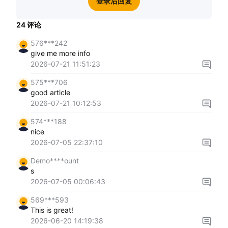
登录后回复
24
评论
576***242
give me more info
2026-07-21 11:51:23
575***706
good article
2026-07-21 10:12:53
574***188
nice
2026-07-05 22:37:10
Demo****ount
s
2026-07-05 00:06:43
569***593
This is great!
2026-06-20 14:19:38