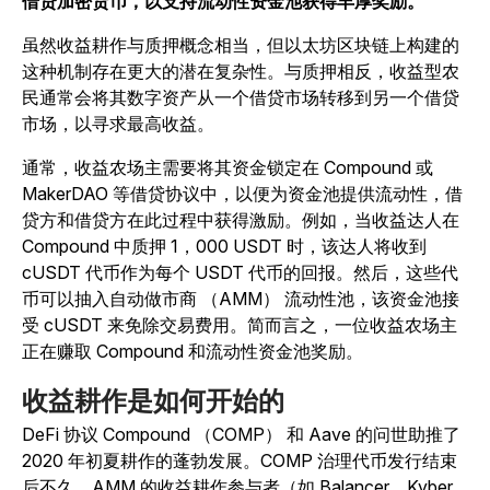
借贷加密货币，以支持流动性资金池获得丰厚奖励。
虽然收益耕作与质押概念相当，但以太坊区块链上构建的
这种机制存在更大的潜在复杂性。与质押相反，收益型农
民通常会将其数字资产从一个借贷市场转移到另一个借贷
市场，以寻求最高收益。
通常，收益农场主需要将其资金锁定在 Compound 或
MakerDAO 等借贷协议中，以便为资金池提供流动性，借
贷方和借贷方在此过程中获得激励。例如，当收益达人在
Compound 中质押 1，000 USDT 时，该达人将收到
cUSDT 代币作为每个 USDT 代币的回报。然后，这些代
币可以抽入自动做市商 （AMM） 流动性池，该资金池接
受 cUSDT 来免除交易费用。简而言之，一位收益农场主
正在赚取 Compound 和流动性资金池奖励。
收益耕作是如何开始的
DeFi 协议 Compound （COMP） 和 Aave 的问世助推了
2020 年初夏耕作的蓬勃发展。COMP 治理代币发行结束
后不久，AMM 的收益耕作参与者（如 Balancer、Kyber