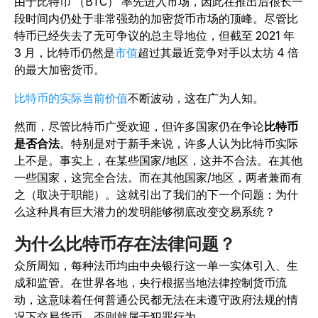
由于比特币 （BTC） 率先进入市场，因此在推出后很长一
段时间内仍处于非常强劲的加密货币市场的顶峰。尽管比
特币已经失去了无可争议的总主导地位，但截至 2021 年
3 月，比特币仍然是
市值
超过其最近竞争对手以太坊 4 倍
的最大加密货币。
比特币的实际当前价值
不断波动，这在广为人知。
然而，尽管比特币广受欢迎，但许多国家仍在争论
比特币
是否合法
。特别是对于新手来说，许多人认为比特币实际
上不是。事实上，在某些国家/地区，这并不合法。在其他
一些国家，这完全合法。而在其他国家/地区，两者兼而有
之（取决于职能）。这就引出了我们的下一个问题：为什
么这种具有巨大潜力的发明能够彻底改变交易系统？
为什么比特币存在法律问题？
众所周知，每种法币均由中央银行这一单一实体引入、生
成和监管。在世界各地，央行根据当地法律控制货币流
动，这意味着任何普通公民都无法在未遵守政府法规的情
况下交易货币。否则就属于犯罪行为。