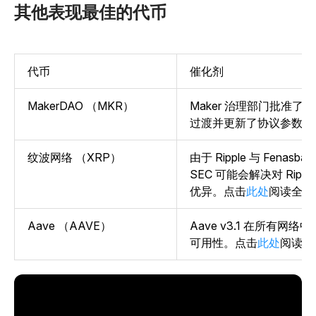
其他表现最佳的代币
代币
催化剂
MakerDAO （MKR）
Maker 治理部门批准了向 L
过渡并更新了协议参数。
纹波网络 （XRP）
由于 Ripple 与 Fena
SEC 可能会解决对 Ripp
优异。
点击
此处
阅读全文
Aave （AAVE）
Aave v3.1 在所有网
可用性。点击
此处
阅读全