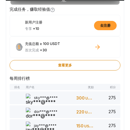
池。
完成任务，赚取经验值
新用户注册
去注册
专享
+10
充值总额 ≥ 100 USDT
首次完成
+30
查看更多
每周排行榜
排名
用户名
奖励
积分
275
sky***@****
300
USDT
275
dor***@****
220
USDT
275
jay***@****
150
USDT