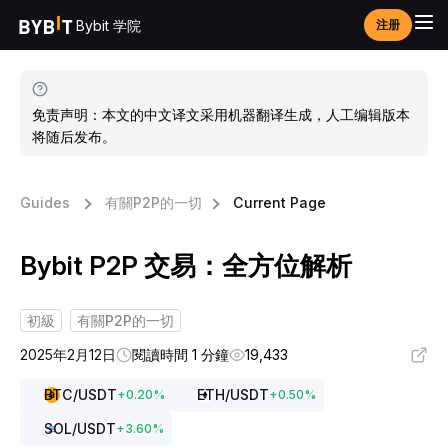
Bybit 学院
注册
免责声明：本文的中文译文采用机器翻译生成，人工编辑版本
将随后发布。
Guides
有關P2P的一切
Current Page
Bybit P2P 交易：全方位解析
初級
有關P2P的一切
2025年2月12日
閱讀時間 1 分鐘
19,433
BTC
/USDT
ETH
/USDT
+
0.20
%
+
0.50
%
SOL
/USDT
+
3.60
%