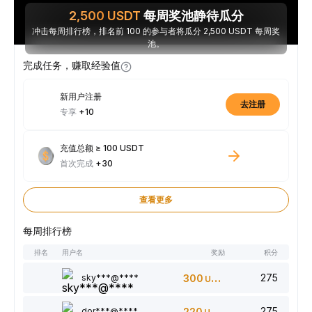
2,500
USDT
每周奖池静待瓜分
冲击每周排行榜，排名前 100 的参与者将瓜分 2,500 USDT 每周奖
池。
完成任务，赚取经验值
新用户注册
去注册
专享
+10
充值总额 ≥ 100 USDT
首次完成
+30
查看更多
每周排行榜
排名
用户名
奖励
积分
275
sky***@****
300
USDT
275
dor***@****
220