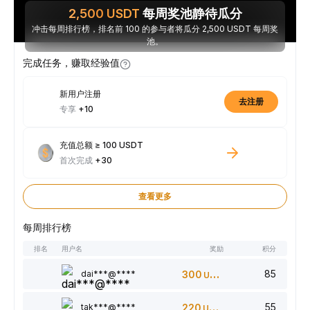
2,500
USDT
每周奖池静待瓜分
冲击每周排行榜，排名前 100 的参与者将瓜分 2,500 USDT 每周奖
池。
完成任务，赚取经验值
新用户注册
去注册
专享
+10
充值总额 ≥ 100 USDT
首次完成
+30
查看更多
每周排行榜
排名
用户名
奖励
积分
85
dai***@****
300
USDT
55
tak***@****
220
USDT