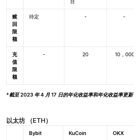
台
赎
待定
-
-
回
限
额
充
-
20
10，000
值
限
额
*截至 2023 年 4 月 17 日的年化收益率和年化收益率更新
以太坊 （ETH）
Bybit
KuCoin
OKX