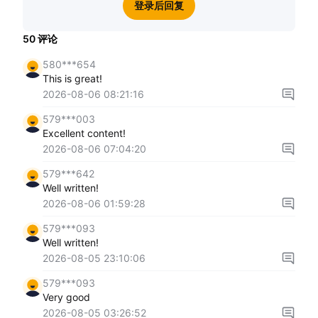
登录后回复
50
评论
580***654
This is great!
2026-08-06 08:21:16
579***003
Excellent content!
2026-08-06 07:04:20
579***642
Well written!
2026-08-06 01:59:28
579***093
Well written!
2026-08-05 23:10:06
579***093
Very good
2026-08-05 03:26:52