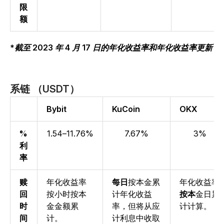
限
额
*截至 2023 年 4 月 17 日的年化收益率和年化收益率更新
系链 （USDT）
Bybit
KuCoin
OKX
%
1.54–11.76%
7.67%
3%
利
率
赎
年
化收益率
每日
按本金累
年化收益率
回
按小时按本
计年
化收益
按本
金日累
时
金金额累
率
，但将从应
计计算。
间
计。
计利息中收取