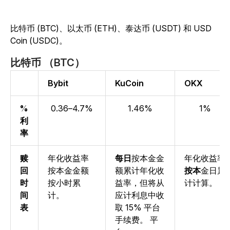
比特币 (BTC)、以太币 (ETH)、泰达币 (USDT) 和 USD
Coin (USDC)。
比特币 （BTC）
Bybit
KuCoin
OKX
%
0.36–4.7%
1.46%
1%
利
率
赎
年
化收益率
每日
按本金金
年化收益率
回
按本金金额
额
累计年化收
按本
金日累
时
按小时累
益率
，但将从
计计算。
间
计。
应计利息中收
表
取 15% 平台
手续费。
平