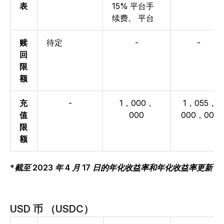
表
15% 平台手
续费。
平台
赎
待定
-
-
回
限
额
充
-
1，000，
1，055，
值
000
000，000
限
额
*截至 2023 年 4 月 17 日的年化收益率和年化收益率更新
USD 币 （USDC）