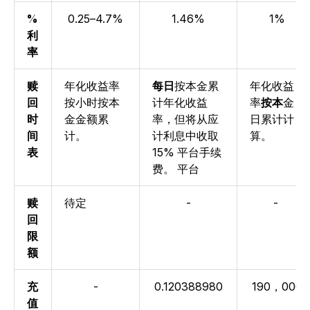
%
0.25–4.7%
1.46%
1%
利
率
赎
年
化收益率
每日
按本金累
年化收益
回
按小时按本
计年
化收益
率
按本
金
时
金金额累
率
，但将从应
日累计计
间
计。
计利息中收取
算。
表
15% 平台手续
费。
平台
赎
待定
-
-
回
限
额
充
-
0.120388980
190，000
值