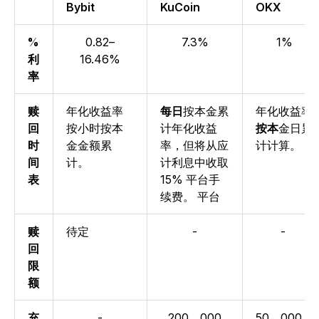
Bybit
KuCoin
OKX
%
0.82–
7.3%
1%
利
16.46%
率
赎
年
化收益率
每日
按本金累
年化收益率
回
按小时按本
计年
化收益
按本
金日累
时
金金额累
率
，但将从应
计计算。
间
计。
计利息中收取
表
15% 平台手
续费。
平台
赎
待定
-
-
回
限
额
充
-
200，000
50，000，