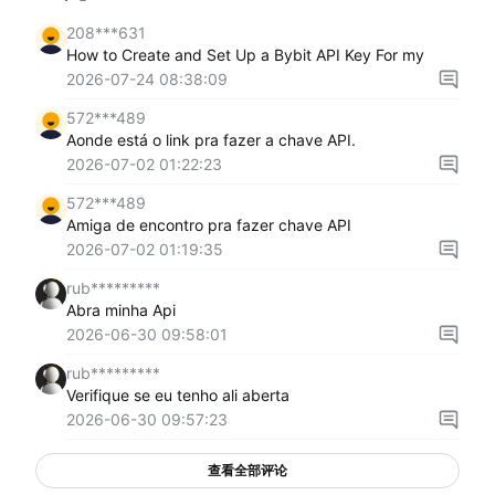
208***631
How to Create and Set Up a Bybit API Key For my
2026-07-24 08:38:09
572***489
Aonde está o link pra fazer a chave API.
2026-07-02 01:22:23
572***489
Amiga de encontro pra fazer chave API
2026-07-02 01:19:35
rub*********
Abra minha Api
2026-06-30 09:58:01
rub*********
Verifique se eu tenho ali aberta
2026-06-30 09:57:23
查看全部评论