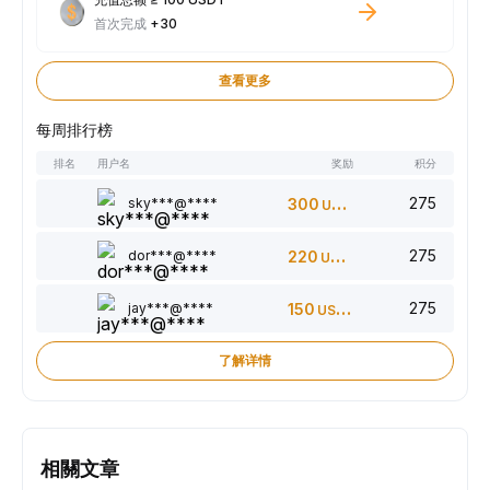
首次完成
+30
查看更多
每周排行榜
排名
用户名
奖励
积分
275
sky***@****
300
USDT
275
dor***@****
220
USDT
275
jay***@****
150
USDT
了解详情
相關文章