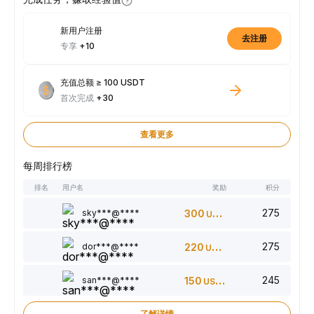
新用户注册
去注册
专享
+10
充值总额 ≥ 100 USDT
首次完成
+30
查看更多
每周排行榜
排名
用户名
奖励
积分
275
sky***@****
300
USDT
275
dor***@****
220
USDT
245
san***@****
150
USDT
了解详情